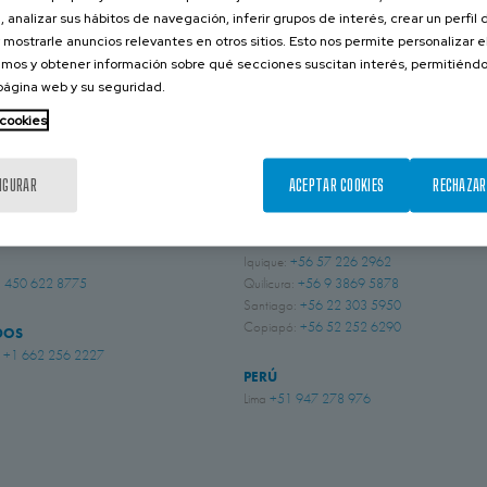
30 JUNIO 2015
, analizar sus hábitos de navegación, inferir grupos de interés, crear un perfil 
 mostrarle anuncios relevantes en otros sitios. Esto nos permite personalizar 
mos y obtener información sobre qué secciones suscitan interés, permitién
CONTACTA CON NOSOTROS
 página web y su seguridad.
 cookies
BRASIL
IGURAR
ACEPTAR COOKIES
RECHAZAR
 Sussex
+44 (0) 1243 810240
Indaiatuba, São Paulo
+55 (19) 3935 5369
ingham
+44 (0) 115 9324046
CHILE
Iquique:
+56 57 226 2962
 450 622 8775
Quilicura:
+56 9 3869 5878
Santiago:
+56 22 303 5950
Copiapó:
+56 52 252 6290
DOS
i
+1 662 256 2227
PERÚ
Lima
+51 947 278 976