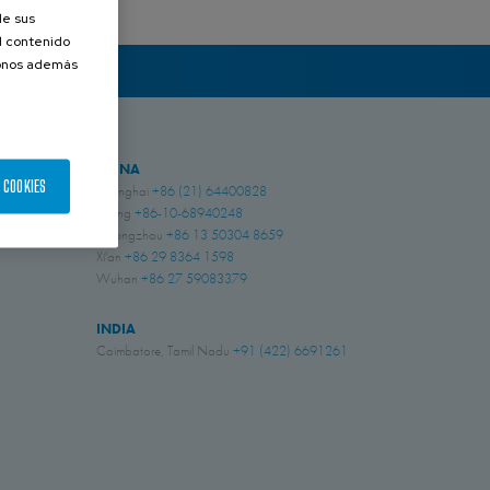
de sus
el contenido
donos además
CHINA
 COOKIES
Shanghai
+86 (21) 64400828
Beijing
+86-10-68940248
Guangzhou
+86 13 50304 8659
Xi'an
+86 29 8364 1598
Wuhan
+86 27 59083379
INDIA
Coimbatore, Tamil Nadu
+91 (422) 6691261