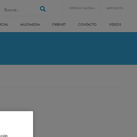
Formulario de
Buscar
ORBINOX GLOBAL
MERCADOS
búsqueda
CIAL
MULTIMEDIA
ORBINET
CONTACTO
VIDEOS
ación