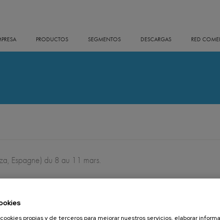
MPRESA
PRODUCTOS
SEGMENTOS
DESCARGAS
RED COMER
, Espagne) du 8 au 11 mars.
ookies
cookies propias y de terceros para mejorar nuestros servicios, elaborar inform