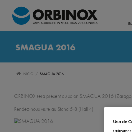
E
SMAGUA 2016
/
INICIO
SMAGUA 2016
ORBINOX sera présent au salon SMAGUA 2016 (Zaragoza
Rendez-nous visite au Stand 5-8 (Hall 4).
Uso de C
Utilizamos 