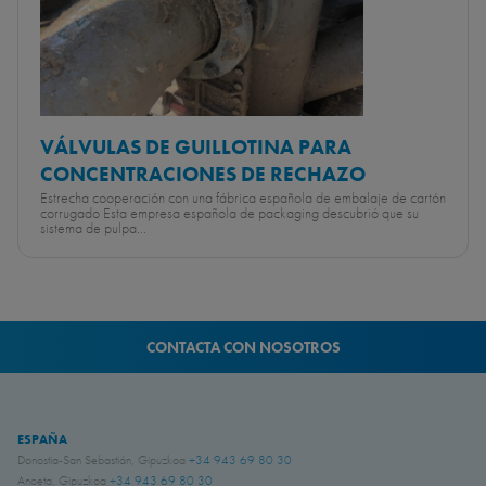
VÁLVULAS DE GUILLOTINA PARA
CONCENTRACIONES DE RECHAZO
Estrecha cooperación con una fábrica española de embalaje de cartón
corrugado Esta empresa española de packaging descubrió que su
sistema de pulpa...
CONTACTA CON NOSOTROS
ESPAÑA
Donostia-San Sebastián, Gipuzkoa
+34 943 69 80 30
Anoeta, Gipuzkoa
+34 943 69 80 30