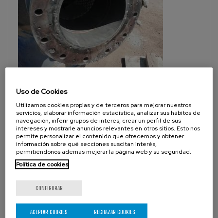
VÁLVULAS DE CUCHILLA EN
Uso de Cookies
HIDROCICLONES DE MOLIENDA PRIMARIA
Utilizamos cookies propias y de terceros para mejorar nuestros
VÁLVULAS DE CUCHILLA EN HIDROCICLONES DE MOLIENDA
servicios, elaborar información estadística, analizar sus hábitos de
PRIMARIA La válvula WG logra extender el tiempo entre parada y
navegación, inferir grupos de interés, crear un perfil de sus
parada por labores de mantenimiento...
intereses y mostrarle anuncios relevantes en otros sitios. Esto nos
permite personalizar el contenido que ofrecemos y obtener
información sobre qué secciones suscitan interés,
permitiéndonos además mejorar la página web y su seguridad.
Política de cookies
CONFIGURAR
ACEPTAR COOKIES
RECHAZAR COOKIES