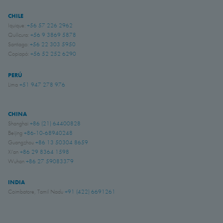
CHILE
Iquique:
+56 57 226 2962
Quilicura:
+56 9 3869 5878
Santiago:
+56 22 303 5950
Copiapó:
+56 52 252 6290
PERÚ
Lima
+51 947 278 976
CHINA
Shanghai
+86 (21) 64400828
Beijing
+86-10-68940248
Guangzhou
+86 13 50304 8659
Xi'an
+86 29 8364 1598
Wuhan
+86 27 59083379
INDIA
Coimbatore, Tamil Nadu
+91 (422) 6691261