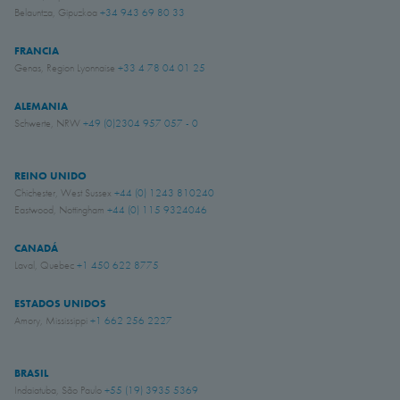
Belauntza, Gipuzkoa
+34 943 69 80 33
FRANCIA
Genas, Region Lyonnaise
+33 4 78 04 01 25
ALEMANIA
Schwerte, NRW
+49 (0)2304 957 057 - 0
REINO UNIDO
Chichester, West Sussex
+44 (0) 1243 810240
Eastwood, Nottingham
+44 (0) 115 9324046
CANADÁ
Laval, Quebec
+1 450 622 8775
ESTADOS UNIDOS
Amory, Mississippi
+1 662 256 2227
BRASIL
Indaiatuba, São Paulo
+55 (19) 3935 5369