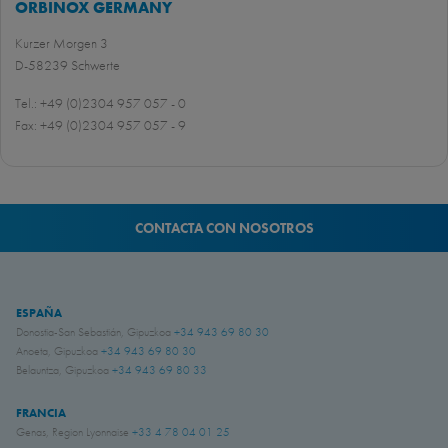
ORBINOX GERMANY
Kurzer Morgen 3
D-58239 Schwerte
Tel.: +49 (0)2304 957 057 - 0
Fax: +49 (0)2304 957 057 - 9
CONTACTA CON NOSOTROS
ESPAÑA
Donostia-San Sebastián, Gipuzkoa
+34 943 69 80 30
Anoeta, Gipuzkoa
+34 943 69 80 30
Belauntza, Gipuzkoa
+34 943 69 80 33
FRANCIA
Genas, Region Lyonnaise
+33 4 78 04 01 25