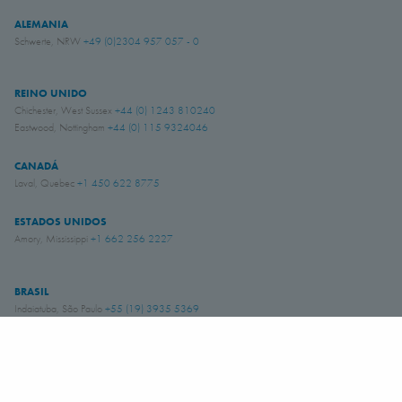
ALEMANIA
Schwerte, NRW
+49 (0)2304 957 057 - 0
REINO UNIDO
Chichester, West Sussex
+44 (0) 1243 810240
Eastwood, Nottingham
+44 (0) 115 9324046
CANADÁ
Laval, Quebec
+1 450 622 8775
ESTADOS UNIDOS
Amory, Mississippi
+1 662 256 2227
BRASIL
Indaiatuba, São Paulo
+55 (19) 3935 5369
CHILE
Iquique:
+56 57 226 2962
Quilicura:
+56 9 3869 5878
Santiago:
+56 22 303 5950