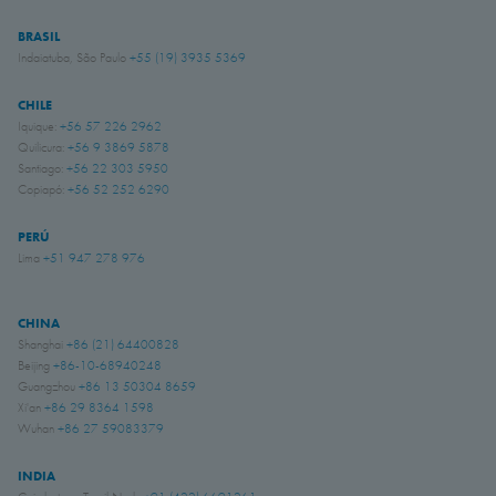
BRASIL
Indaiatuba, São Paulo
+55 (19) 3935 5369
CHILE
Iquique:
+56 57 226 2962
Quilicura:
+56 9 3869 5878
Santiago:
+56 22 303 5950
Copiapó:
+56 52 252 6290
PERÚ
Lima
+51 947 278 976
CHINA
Shanghai
+86 (21) 64400828
Beijing
+86-10-68940248
Guangzhou
+86 13 50304 8659
Xi'an
+86 29 8364 1598
Wuhan
+86 27 59083379
INDIA