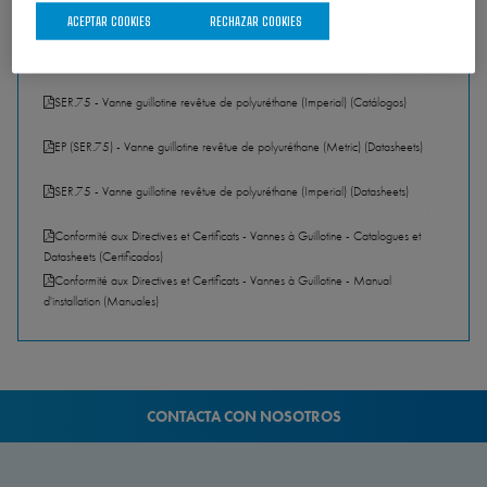
ACEPTAR COOKIES
RECHAZAR COOKIES
DESCARGAS
EP (SER.75) - Vanne guillotine revêtue de polyuréthane (Metric) (Catálogos)
PDF - 1.19 MB
SER.75 - Vanne guillotine revêtue de polyuréthane (Imperial) (Catálogos)
PDF - 1.19 MB
EP (SER.75) - Vanne guillotine revêtue de polyuréthane (Metric) (Datasheets)
PDF - 543.20 KB
SER.75 - Vanne guillotine revêtue de polyuréthane (Imperial) (Datasheets)
PDF - 513.08 KB
Conformité aux Directives et Certificats - Vannes à Guillotine - Catalogues et
Datasheets (Certificados)
PDF - 155.25 KB
Conformité aux Directives et Certificats - Vannes à Guillotine - Manual
d'installation (Manuales)
PDF - 360.13 KB
CONTACTA CON NOSOTROS