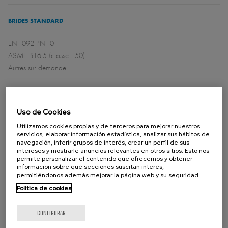
BRIDES STANDARD
EN1092 PN10
ASME B16.5 (classe 150)
Autres sur demande
DIRECTIVES
Uso de Cookies
Pour connaître les directives UE et autres certificats, veuillez consulter le
Utilizamos cookies propias y de terceros para mejorar nuestros
document : Conformité aux Directives et Certificats - Vannes à Guillotine
servicios, elaborar información estadística, analizar sus hábitos de
navegación, inferir grupos de interés, crear un perfil de sus
– Catalogues et Datasheets
intereses y mostrarle anuncios relevantes en otros sitios. Esto nos
permite personalizar el contenido que ofrecemos y obtener
Pour obtenir des informations et connaître la disponibilité de catégories
información sobre qué secciones suscitan interés,
permitiéndonos además mejorar la página web y su seguridad.
et de zones, contacter le département technico-commercial d`Orbinox.
Política de cookies
CONFIGURAR