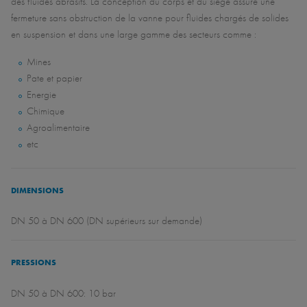
des fluides abrasifs. La conception du corps et du siège assure une
fermeture sans obstruction de la vanne pour fluides chargés de solides
en suspension et dans une large gamme des secteurs comme :
Mines
Pate et papier
Energie
Chimique
Agroalimentaire
etc
DIMENSIONS
DN 50 à DN 600 (DN supérieurs sur demande)
PRESSIONS
DN 50 à DN 600: 10 bar