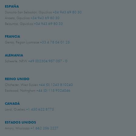
ESPAÑA
Donostia-San Sebastián, Gipuzkoa
+34 943 69 80 30
Anoeta, Gipuzkoa
+34 943 69 80 30
Belauntza, Gipuzkoa
+34 943 69 80 33
FRANCIA
Genas, Region Lyonnaise
+33 4 78 04 01 25
ALEMANIA
Schwerte, NRW
+49 (0)2304 957 057 - 0
REINO UNIDO
Chichester, West Sussex
+44 (0) 1243 810240
Eastwood, Nottingham
+44 (0) 115 9324046
CANADÁ
Laval, Quebec
+1 450 622 8775
ESTADOS UNIDOS
Amory, Mississippi
+1 662 256 2227