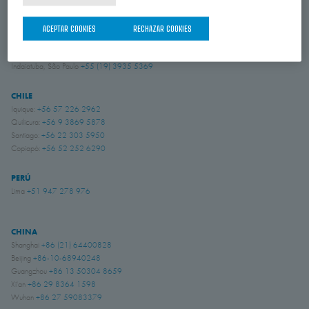
Amory, Mississippi
+1 662 256 2227
ACEPTAR COOKIES
RECHAZAR COOKIES
BRASIL
Indaiatuba, São Paulo
+55 (19) 3935 5369
CHILE
Iquique:
+56 57 226 2962
Quilicura:
+56 9 3869 5878
Santiago:
+56 22 303 5950
Copiapó:
+56 52 252 6290
PERÚ
Lima
+51 947 278 976
CHINA
Shanghai
+86 (21) 64400828
Beijing
+86-10-68940248
Guangzhou
+86 13 50304 8659
Xi'an
+86 29 8364 1598
Wuhan
+86 27 59083379