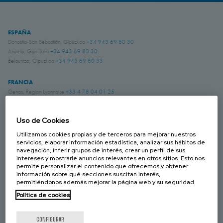
ESPAÑA
Donostia-San Sebastián, Gipuzkoa
+34 943 69 80 30
Anoeta, Gipuzkoa
+34 943 69 80 30
Belauntza, Gipuzkoa
+34 943 69 80 33
FRANCIA
Genas, Region Lyonnaise
+33 4 78 04 01 25
ALEMANIA
Uso de Cookies
Schwerte, NRW
+49 (0)2304 957 057 - 0
Utilizamos cookies propias y de terceros para mejorar nuestros
servicios, elaborar información estadística, analizar sus hábitos de
navegación, inferir grupos de interés, crear un perfil de sus
REINO UNIDO
intereses y mostrarle anuncios relevantes en otros sitios. Esto nos
Chichester, West Sussex
+44 (0) 1243 810240
permite personalizar el contenido que ofrecemos y obtener
Eastwood, Nottingham
+44 (0) 115 9324046
información sobre qué secciones suscitan interés,
permitiéndonos además mejorar la página web y su seguridad.
CANADÁ
Política de cookies
Laval, Quebec
+1 450 622 8775
CONFIGURAR
ESTADOS UNIDOS