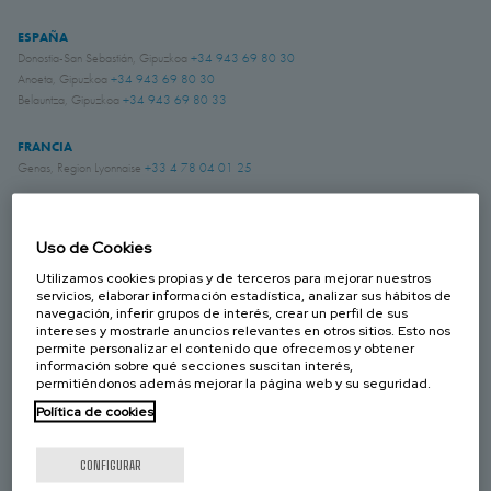
ESPAÑA
Donostia-San Sebastián, Gipuzkoa
+34 943 69 80 30
Anoeta, Gipuzkoa
+34 943 69 80 30
Belauntza, Gipuzkoa
+34 943 69 80 33
FRANCIA
Genas, Region Lyonnaise
+33 4 78 04 01 25
ALEMANIA
Schwerte, NRW
+49 (0)2304 957 057 - 0
Uso de Cookies
Utilizamos cookies propias y de terceros para mejorar nuestros
servicios, elaborar información estadística, analizar sus hábitos de
REINO UNIDO
navegación, inferir grupos de interés, crear un perfil de sus
Chichester, West Sussex
+44 (0) 1243 810240
intereses y mostrarle anuncios relevantes en otros sitios. Esto nos
Eastwood, Nottingham
+44 (0) 115 9324046
permite personalizar el contenido que ofrecemos y obtener
información sobre qué secciones suscitan interés,
permitiéndonos además mejorar la página web y su seguridad.
CANADÁ
Laval, Quebec
+1 450 622 8775
Política de cookies
ESTADOS UNIDOS
CONFIGURAR
Amory, Mississippi
+1 662 256 2227