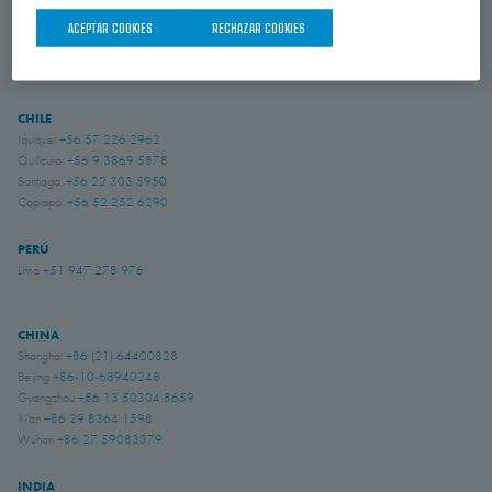
ACEPTAR COOKIES
RECHAZAR COOKIES
BRASIL
Indaiatuba, São Paulo
+55 (19) 3935 5369
CHILE
Iquique:
+56 57 226 2962
Quilicura:
+56 9 3869 5878
Santiago:
+56 22 303 5950
Copiapó:
+56 52 252 6290
PERÚ
Lima
+51 947 278 976
CHINA
Shanghai
+86 (21) 64400828
Beijing
+86-10-68940248
Guangzhou
+86 13 50304 8659
Xi'an
+86 29 8364 1598
Wuhan
+86 27 59083379
INDIA