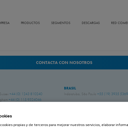
MPRESA
PRODUCTOS
SEGMENTOS
DESCARGAS
RED COMER
CONTACTA CON NOSOTROS
BRASIL
 Sussex
+44 (0) 1243 810240
Indaiatuba, São Paulo
+55 (19) 3935 5369
ingham
+44 (0) 115 9324046
CHILE
Iquique:
+56 57 226 2962
ookies
 450 622 8775
Quilicura:
+56 9 3869 5878
Santiago:
+56 22 303 5950
cookies propias y de terceros para mejorar nuestros servicios, elaborar inform