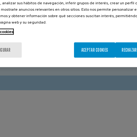
Copiapó:
+56 52 252 6290
, analizar sus hábitos de navegación, inferir grupos de interés, crear un perfil 
DOS
 mostrarle anuncios relevantes en otros sitios. Esto nos permite personalizar 
i
+1 662 256 2227
mos y obtener información sobre qué secciones suscitan interés, permitién
PERÚ
Lima
+51 947 278 976
 página web y su seguridad.
 cookies
IGURAR
ACEPTAR COOKIES
RECHAZAR