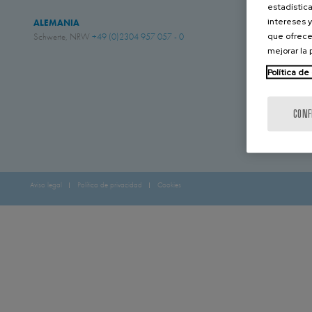
estadística
ESTADOS UNI
intereses y
ALEMANIA
Amory, Mississipp
que ofrece
Schwerte, NRW
+49 (0)2304 957 057 - 0
mejorar la
Política de
CONF
Aviso legal
Política de privacidad
Cookies