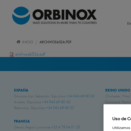
E
/
INICIO
ARCHIVOS652A.PDF
archivos652a.pdf
ESPAÑA
REINO UNIDO
Donostia-San Sebastián, Gipuzkoa
+34 943 69 80 30
Chichester, West
Anoeta, Gipuzkoa
+34 943 69 80 30
Eastwood, Nott
Belauntza, Gipuzkoa
+34 943 69 80 33
CANADÁ
Uso de C
FRANCIA
Laval, Quebec
+1
Genas, Region Lyonnaise
+33 4 78 04 01 25
Utilizamos 