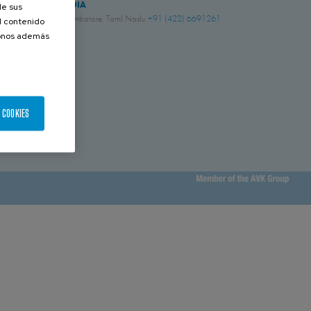
INDIA
de sus
Coimbatore, Tamil Nadu
+91 (422) 6691261
el contenido
donos además
 COOKIES