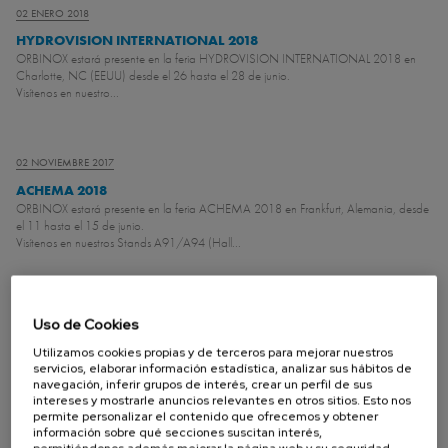
02 ENERO 2018
HYDROVISION INTERNATIONAL 2018
ORBINOX estará presente en la feria HYDROVISION INTERNATIONAL 2018 en
Charlotte, NC (EEUU) desde el 26 hasta el 28 de junio.
Visítenos en nuestro...
02 NOVIEMBRE 2017
ACHEMA 2018
ORBINOX estará presente en la feria ACHEMA 2018 en Frankfurt, Alemania, desde
el 11 hasta el 15 de junio.
Visítenos en nuestros Stands A91/A94 (Hall...
25 OCTUBRE 2017
Uso de Cookies
IFAT 2018
Utilizamos cookies propias y de terceros para mejorar nuestros
ORBINOX estará presente en la feria IFAT 2018 en Munich, Alemania, desde el 14
servicios, elaborar información estadística, analizar sus hábitos de
hasta el 18 de Mayo.
navegación, inferir grupos de interés, crear un perfil de sus
Visítenos en nuestro Stand 227 (...
intereses y mostrarle anuncios relevantes en otros sitios. Esto nos
permite personalizar el contenido que ofrecemos y obtener
información sobre qué secciones suscitan interés,