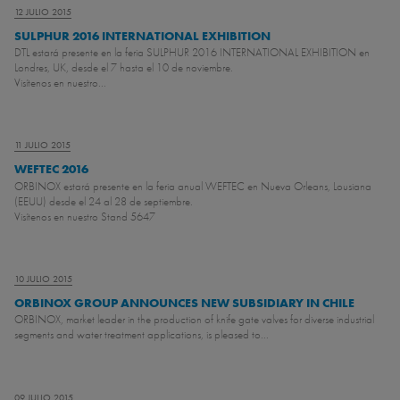
12 JULIO 2015
SULPHUR 2016 INTERNATIONAL EXHIBITION
DTL estará presente en la feria SULPHUR 2016 INTERNATIONAL EXHIBITION en
Londres, UK, desde el 7 hasta el 10 de noviembre.
Visítenos en nuestro...
11 JULIO 2015
WEFTEC 2016
ORBINOX estará presente en la feria anual WEFTEC en Nueva Orleans, Lousiana
(EEUU) desde el 24 al 28 de septiembre.
Visítenos en nuestro Stand 5647
10 JULIO 2015
ORBINOX GROUP ANNOUNCES NEW SUBSIDIARY IN CHILE
ORBINOX, market leader in the production of knife gate valves for diverse industrial
segments and water treatment applications, is pleased to...
09 JULIO 2015