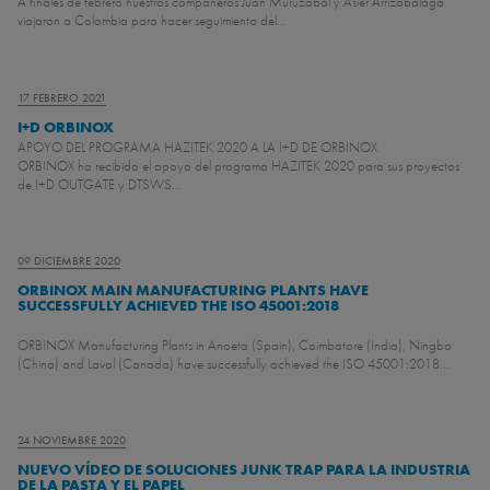
A finales de febrero nuestros compañeros Juan Muruzabal y Asier Arrizabalaga
viajaron a Colombia para hacer seguimiento del...
17 FEBRERO 2021
I+D ORBINOX
APOYO DEL PROGRAMA HAZITEK 2020 A LA I+D DE ORBINOX
ORBINOX ha recibido el apoyo del programa HAZITEK 2020 para sus proyectos
de I+D OUTGATE y DTSWS...
09 DICIEMBRE 2020
ORBINOX MAIN MANUFACTURING PLANTS HAVE
SUCCESSFULLY ACHIEVED THE ISO 45001:2018
ORBINOX Manufacturing Plants in Anoeta (Spain), Coimbatore (India), Ningbo
(China) and Laval (Canada) have successfully achieved the ISO 45001:2018...
24 NOVIEMBRE 2020
NUEVO VÍDEO DE SOLUCIONES JUNK TRAP PARA LA INDUSTRIA
DE LA PASTA Y EL PAPEL