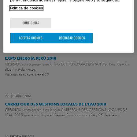
permitiéndonos además mejorar la página web y su seguridad.
24 OCTUBRE 2017
Política de cookies
EXPOMIN 2018
ORBINOX estrá presente en la feria EXPOMIN 2018 en Santiago, Chile, desde el
CONFIGURAR
23 hasta el 27 de abril.
Visítenos en nuestro Stand 2-L52
ACEPTAR COOKIES
RECHAZAR COOKIES
23 OCTUBRE 2017
EXPO ENERGÍA PERÚ 2018
ORBINOX estará presente en la feria EXPO ENERGÍA PERÚ 2018 en Lima, Perú los
días 7 y 8 de marzo.
Visítenos en nuestro Stand 29
22 OCTUBRE 2017
CARREFOUR DES GESTIONS LOCALES DE L'EAU 2018
ORBINOX estará presente en la feria CARREFOUR DES GESTIONS LOCALES DE
L'EAU 2018 que tendrá lugar en Rennes, Francia los días 24 y 25 de enero....
29 SEPTIEMBRE 2017