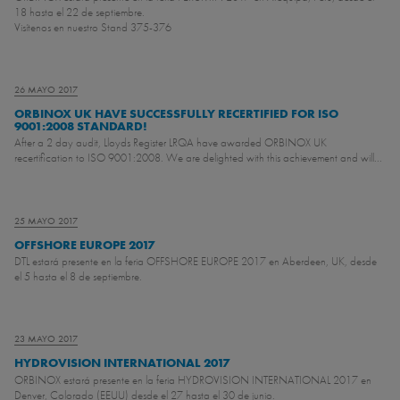
18 hasta el 22 de septiembre.
Visítenos en nuestro Stand 375-376
26 MAYO 2017
ORBINOX UK HAVE SUCCESSFULLY RECERTIFIED FOR ISO
9001:2008 STANDARD!
After a 2 day audit, Lloyds Register LRQA have awarded ORBINOX UK
recertification to ISO 9001:2008. We are delighted with this achievement and will...
25 MAYO 2017
OFFSHORE EUROPE 2017
DTL estará presente en la feria OFFSHORE EUROPE 2017 en Aberdeen, UK, desde
el 5 hasta el 8 de septiembre.
23 MAYO 2017
HYDROVISION INTERNATIONAL 2017
ORBINOX estará presente en la feria HYDROVISION INTERNATIONAL 2017 en
Denver, Colorado (EEUU) desde el 27 hasta el 30 de junio.