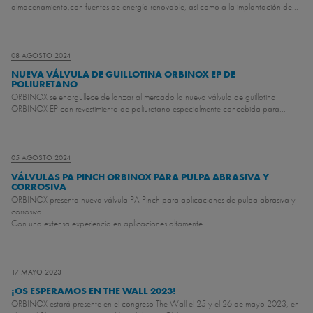
almacenamiento,con fuentes de energía renovable, así como a la implantación de...
08 AGOSTO 2024
NUEVA VÁLVULA DE GUILLOTINA ORBINOX EP DE
POLIURETANO
ORBINOX se enorgullece de lanzar al mercado la nueva válvula de guillotina
ORBINOX EP con revestimiento de poliuretano especialmente concebida para...
05 AGOSTO 2024
VÁLVULAS PA PINCH ORBINOX PARA PULPA ABRASIVA Y
CORROSIVA
ORBINOX presenta nueva válvula PA Pinch para aplicaciones de pulpa abrasiva y
corrosiva.
Con una extensa experiencia en aplicaciones altamente...
17 MAYO 2023
¡OS ESPERAMOS EN THE WALL 2023!
ORBINOX estará presente en el congreso The Wall el 25 y el 26 de mayo 2023, en