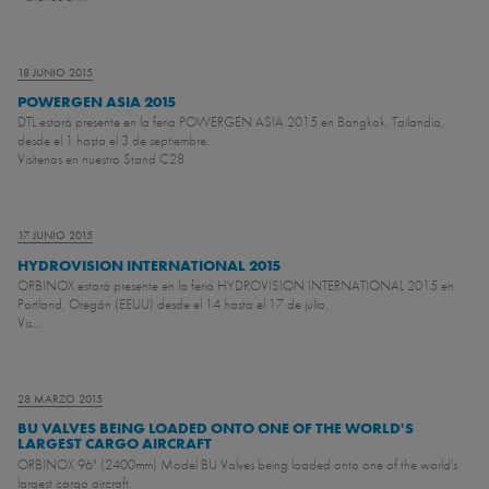
18 JUNIO 2015
POWERGEN ASIA 2015
DTL estará presente en la feria POWERGEN ASIA 2015 en Bangkok, Tailandia,
desde el 1 hasta el 3 de septiembre.
Visítenos en nuestro Stand C28.
17 JUNIO 2015
HYDROVISION INTERNATIONAL 2015
ORBINOX estará presente en la feria HYDROVISION INTERNATIONAL 2015 en
Portland, Oregón (EEUU) desde el 14 hasta el 17 de julio.
Vis...
28 MARZO 2015
BU VALVES BEING LOADED ONTO ONE OF THE WORLD'S
LARGEST CARGO AIRCRAFT
ORBINOX 96" (2400mm) Model BU Valves being loaded onto one of the world's
largest cargo aircraft.