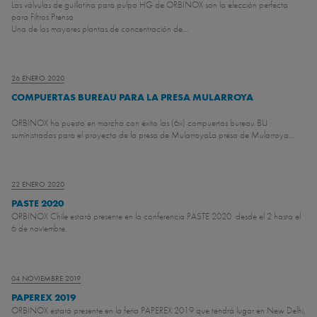
Las válvulas de guillotina para pulpa HG de ORBINOX son la elección perfecta
para Filtros Prensa
Una de las mayores plantas de concentración de...
26 ENERO 2020
COMPUERTAS BUREAU PARA LA PRESA MULARROYA
ORBINOX ha puesto en marcha con éxito las (6x) compuertas bureau BU
suministradas para el proyecto de la presa de Mularroya
La presa de Mularroya...
22 ENERO 2020
PASTE 2020
ORBINOX Chile estará presente en la conferencia PASTE 2020 desde el 2 hasta el
6 de noviembre.
04 NOVIEMBRE 2019
PAPEREX 2019
ORBINOX estará presente en la feria PAPEREX 2019 que tendrá lugar en New Delhi,