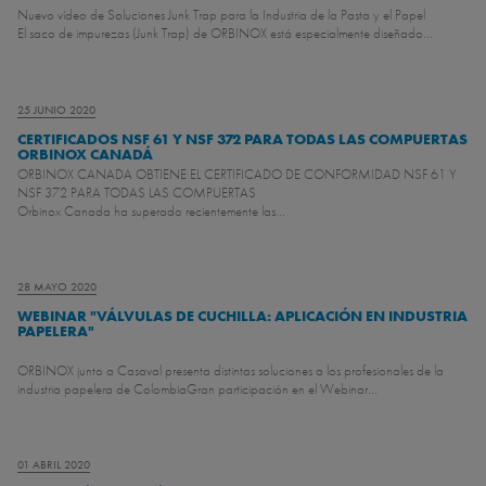
Nuevo vídeo de Soluciones Junk Trap para la Industria de la Pasta y el Papel
El saco de impurezas (Junk Trap) de ORBINOX está especialmente diseñado...
25 JUNIO 2020
CERTIFICADOS NSF 61 Y NSF 372 PARA TODAS LAS COMPUERTAS
ORBINOX CANADÁ
ORBINOX CANADA OBTIENE EL CERTIFICADO DE CONFORMIDAD NSF 61 Y
NSF 372 PARA TODAS LAS COMPUERTAS
Orbinox Canada ha superado recientemente las...
28 MAYO 2020
WEBINAR "VÁLVULAS DE CUCHILLA: APLICACIÓN EN INDUSTRIA
PAPELERA"
ORBINOX junto a Casaval presenta distintas soluciones a los profesionales de la
industria papelera de Colombia
Gran participación en el Webinar...
01 ABRIL 2020