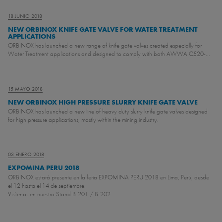
18 JUNIO 2018
NEW ORBINOX KNIFE GATE VALVE FOR WATER TREATMENT
APPLICATIONS
ORBINOX has launched a new range of knife gate valves created especially for
Water Treatment applications and designed to comply with both AWWA C520-...
15 MAYO 2018
NEW ORBINOX HIGH PRESSURE SLURRY KNIFE GATE VALVE
ORBINOX has launched a new line of heavy duty slurry knife gate valves designed
for high pressure applications, mostly within the mining industry.
03 ENERO 2018
EXPOMINA PERU 2018
ORBINOX estará presente en la feria EXPOMINA PERU 2018 en Lima, Perú, desde
el 12 hasta el 14 de septiembre.
Visítenos en nuestro Stand B-201 / B-202